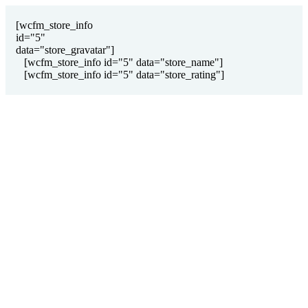
[wcfm_store_info
id="5"
data="store_gravatar"]
[wcfm_store_info id="5" data="store_name"]
[wcfm_store_info id="5" data="store_rating"]